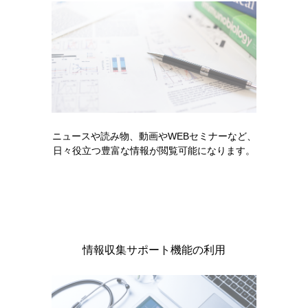
【カード】かかりつけ以外の医療
機関を受診される際にご提示くだ
さい（2025年8月）
スーグラ錠を服薬中の患者さん服
薬チェックシート（2023年3月）
ニュースや読み物、動画やWEBセミナーなど、
日々役立つ豊富な情報が閲覧可能になります。
疾患に関する資料
情報収集サポート機能の利用
糖尿病食事支援レシピ_夏（2026
年6月）