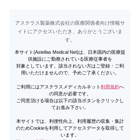
アステラス製薬株式会社の医療関係者向け情報サ
アステラスメディカルネットでは、利便性向上、利用履歴の収集・集計のた
め
Cookieを利用してアクセスデータを取得しています。詳しくは
イトに​アクセスいただき、ありがとうございま
利用規約
を
ご覧ください。オプトアウトも
こちら
から可能です。
す。​
本サイト(Astellas Medical Net)は、日本国内の医療提
適正使用資材（医療関係者向け） |
供施設にご勤務されている医療従事者を
対象としています。該当されない方はご登録・ご利
【下敷】スーグラ錠の注意が必要な
用いただけませんので、予めご了承ください。
副作用（2025年8月） | スーグラ
ご利用にはアステラスメディカルネット
利用規約
へ
の同意が必要です。
ご同意頂ける場合は以下の該当ボタンをクリックし
PDFをダウンロード
てお進み下さい。
本サイトでは、利便性向上、利用履歴の収集・集計
のためCookieを利用してアクセスデータを取得して
製品詳細
います。