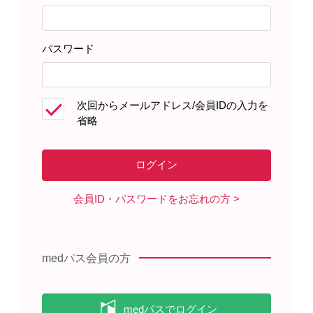
パスワード
次回からメールアドレス/会員IDの入力を
患者さんサポート資材
省略
資材オンラインオーダー
からご注文いただけます。
※在庫状況により、ご注文いただけない資材もございます
のでご了承ください。
会員ID・パスワードをお忘れの方
製品に関する資料
medパス会員の方
スーグラ錠25mg，50mgを服薬さ
れる患者さんへ（2025年8月）