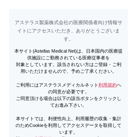
アステラス製薬株式会社の医療関係者向け情報サ
アステラスメディカルネットでは、利便性向上、利用履歴の収集・集計のた
め
Cookieを利用してアクセスデータを取得しています。詳しくは
イトに​アクセスいただき、ありがとうございま
利用規約
を
ご覧ください。オプトアウトも
こちら
から可能です。
す。​
本サイト(Astellas Medical Net)は、日本国内の医療提
適正使用資材（医療関係者向け） |
供施設にご勤務されている医療従事者を
対象としています。該当されない方はご登録・ご利
【下敷】レパーサ皮下注140mgペン
用いただけませんので、予めご了承ください。
自己注射の方法（2024年11月） | レ
ご利用にはアステラスメディカルネット
利用規約
へ
パーサ
の同意が必要です。
ご同意頂ける場合は以下の該当ボタンをクリックし
てお進み下さい。
PDFをダウンロード
本サイトでは、利便性向上、利用履歴の収集・集計
のためCookieを利用してアクセスデータを取得して
います。