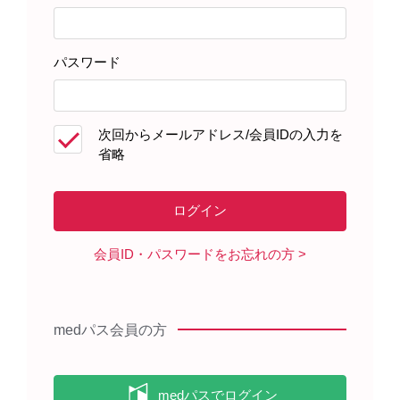
パスワード
患者さんサポート資材
次回からメールアドレス/会員IDの入力を
省略
資材オンラインオーダー
からご注文いただけます。
※在庫状況により、ご注文いただけない資材もございます
のでご了承ください。
製品に関する資料
会員ID・パスワードをお忘れの方
レパ－サ皮下注140mgペン 自己注
射用キット ラテックスフリー品用
medパス会員の方
（2026年3月）