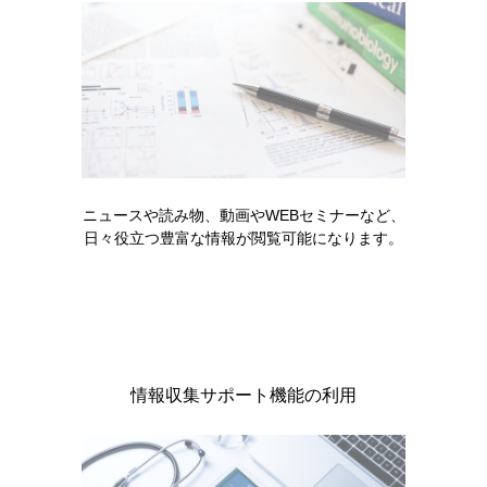
レパーサ専用保冷バッグ用保冷剤
（2020年4月）
レパーサ皮下注140mgペン 自己投
ニュースや読み物、動画やWEBセミナーなど、
与のための使い方ハンドブック
日々役立つ豊富な情報が閲覧可能になります。
（ラテックスフリー品用）（2026
年3月）
製品情報
情報収集サポート機能の利用
基本情報・安全性情報