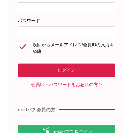
パスワード
次回からメールアドレス/会員IDの入力を
患者さんサポート資材
省略
資材オンラインオーダー
からご注文いただけます。
※在庫状況により、ご注文いただけない資材もございます
のでご了承ください。
会員ID・パスワードをお忘れの方
製品に関する資料
medパス会員の方
ベシケア錠・OD錠を服用される患
者さんへ（2022年12月）