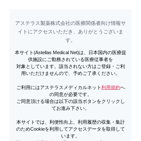
アステラス製薬株式会社の医療関係者向け情報サ
アステラスメディカルネットでは、利便性向上、利用履歴の収集・集計のた
め
Cookieを利用してアクセスデータを取得しています。詳しくは
イトに​アクセスいただき、ありがとうございま
利用規約
を
ご覧ください。オプトアウトも
こちら
から可能です。
す。​
本サイト(Astellas Medical Net)は、日本国内の医療提
適正使用資材（患者向け） | ベシケ
供施設にご勤務されている医療従事者を
対象としています。該当されない方はご登録・ご利
アOD錠の服用・保管方法（2022年4
用いただけませんので、予めご了承ください。
月） | ベシケア
ご利用にはアステラスメディカルネット
利用規約
へ
の同意が必要です。
ご同意頂ける場合は以下の該当ボタンをクリックし
PDFをダウンロード
てお進み下さい。
本サイトでは、利便性向上、利用履歴の収集・集計
のためCookieを利用してアクセスデータを取得して
製品詳細
います。