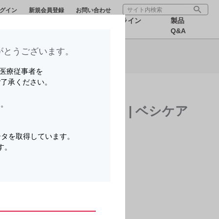
グイン
新規会員登録
お問い合わせ
療サポー
医療関連情
オンライン
製品
報
MR
Q&A
とうございます。​
ら可能です。
いる医療従事者を
ご了承ください。
す。
らせ（2008年2月） | ベシケア
。
ータを取得しています。
す。
。