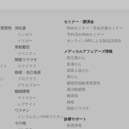
セミナー・講演会
黄斑変性
消化器
Webセミナー・学会共催セミナー
リンゼス
予約済みWebセミナー
イリボー
オンラインMRによる製品説明会
骨粗鬆症
メディカルアフェアーズ情報
イベニティ
前立腺がん
関節リウマチ
血液がん
イト
スマイラフ
尿路上皮がん
移植・自己免疫
胃がん
ジ
プログラフ
萎縮型加齢黄斑変性
ん
グラセプター
過活動膀胱
睡眠障害
糖尿病
マイスリー
移植
レグナイト
関節リウマチ
ワクチン
インフルエンザHAワクチン
診療サポート
その他
疾患啓発