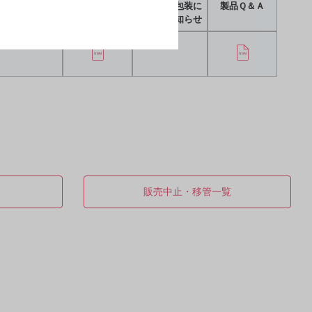
配合変化表
剤形写真
ニュース包装に
製品Ｑ＆Ａ
関するお知らせ
販売中止・移管一覧