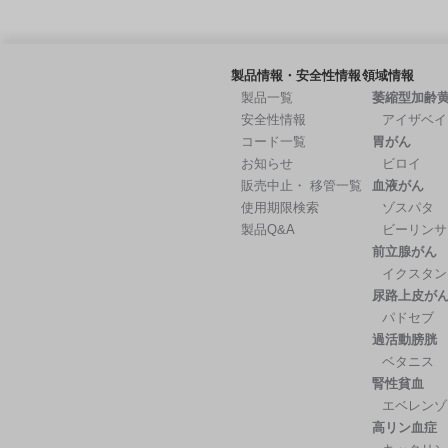
製品情報・安全性情報
領域情報
製品一覧
萎縮型加齢
安全性情報
アイザベイ
コード一覧
胃がん
お知らせ
ビロイ
販売中止・ 移管一覧
血液がん
使用期限検索
ゾスパタ
製品Q&A
ビーリンサ
前立腺がん
イクスタン
尿路上皮が
パドセブ
過活動膀胱
ベタニス
腎性貧血
エベレンゾ
高リン血症