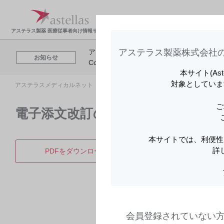
製品情報・安全性情
領域
報
報
アステラス製薬 医療従事者向け情報サイト
アステラス製薬株式会社の
アステラスメディカルネットでは、利便性
お知らせ
Cookieを利用してアクセスデータを取得
本サイト(As
対象としていま
アステラスメディカルネット トップ
製品情報
ベシケア錠2.5mg・錠
ご
電子添文改訂のお知らせ | ベシケア錠
本サイトでは、利便性
詳
PDFをダウンロード
製品詳
会員登録されていない