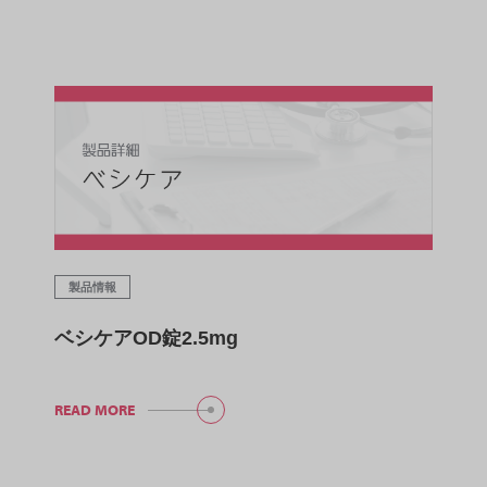
製品情報
ベシケアOD錠2.5mg
READ MORE