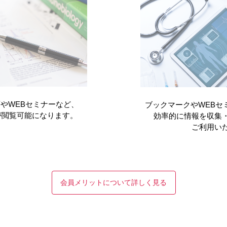
（2022年12月）
やWEBセミナーなど、
ブックマークやWEBセ
が閲覧可能になります。
効率的に情報を収集
ご利用い
会員メリットについて詳しく見る
電子化された
た
インタビュー
患者向医薬品