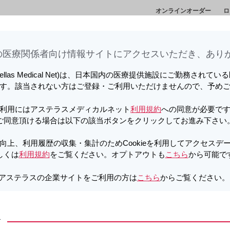
オンラインオーダー
ロ
情
セミナー・講演
メディカルアフェアーズ情
診
会
報
ト
医療関係者向け情報サイトに​アクセスいただき、ありが
向上、利用履歴の収集・集計のため
しています。詳しくは
利用規約
をご覧ください。オプトアウトも
こちら
か
tellas Medical Net)は、日本国内の医療提供施設にご勤務されて
す。該当されない方はご登録・ご利用いただけませんので、予め
5mg
PDF
利用にはアステラスメディカルネット
利用規約
への同意が必要で
2.5mg・5mg 使用上の注意改訂のお知
ご同意頂ける場合は以下の該当ボタンをクリックしてお進み下さい
向上、利用履歴の収集・集計のためCookieを利用してアクセスデ
しくは
利用規約
をご覧ください。オプトアウトも
こちら
から可能で
細
製品Q&A
アステラスの企業サイトをご利用の方は
こちら
からご覧ください
方