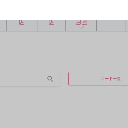
添付文書改訂等
くすりのしおり
フォーム
ガイド
のお知らせ
コード一覧