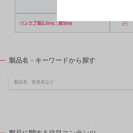
製品名
添付文書
ベシケア錠2.5mg・錠5mg
製品名・キーワードから探す