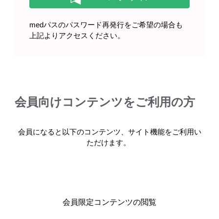
重症筋無力症患者のみなさま プロ
グラフを服用（使用）されている
方へ（2025年5月）
medパスのパスワード再発行をご希望の場合も
上記よりアクセスください。
プログラフカプセル・顆粒を服用
される患者のみなさまへ（2025年
会員向けコンテンツをご利用の方
5月）
会員になると以下のコンテンツ、サイト機能をご利用い
ただけます。
ループス腎炎患者のみなさま プロ
グラフを服用（使用）されている
方へ（2025年5月）
会員限定コンテンツの閲覧