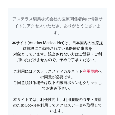
アステラス製薬株式会社の医療関係者向け情報サ
アステラスメディカルネットでは、利便性向上、利用履歴の収集・集計のた
め
Cookieを利用してアクセスデータを取得しています。詳しくは
イトに​アクセスいただき、ありがとうございま
利用規約
を
ご覧ください。オプトアウトも
こちら
から可能です。
す。​
本サイト(Astellas Medical Net)は、日本国内の医療提
電子添文改訂のお知らせ | プログラ
供施設にご勤務されている医療従事者を
対象としています。該当されない方はご登録・ご利
フカプセル0.5mg・1mg・5mg 効
用いただけませんので、予めご了承ください。
能・効果、用法・用量及び使用上の
ご利用にはアステラスメディカルネット
利用規約
へ
注意改訂のお知らせ（2009年7月） |
の同意が必要です。
ご同意頂ける場合は以下の該当ボタンをクリックし
プログラフ
てお進み下さい。
本サイトでは、利便性向上、利用履歴の収集・集計
のためCookieを利用してアクセスデータを取得して
PDFをダウンロード
います。