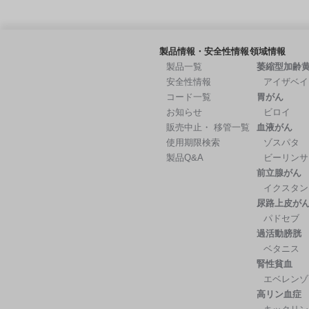
製品情報・安全性情報
領域情報
製品一覧
萎縮型加齢
安全性情報
アイザベイ
コード一覧
胃がん
お知らせ
ビロイ
販売中止・ 移管一覧
血液がん
使用期限検索
ゾスパタ
製品Q&A
ビーリンサ
前立腺がん
イクスタン
尿路上皮が
パドセブ
過活動膀胱
ベタニス
腎性貧血
エベレンゾ
高リン血症