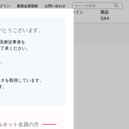
グイン
新規会員登録
お問い合わせ
療サポー
医療関連情
オンライン
製品
ら可能です。
報
MR
Q&A
とうございます。​
いる医療従事者を
ご了承ください。
ら可能です。
す。
語） | レグナイト
。
ータを取得しています。
す。
ら可能です。
。
ルネット会員の方