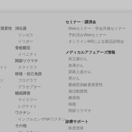
セミナー・講演会
黄斑変性
消化器
Webセミナー・学会共催セミナー
リンゼス
予約済みWebセミナー
イリボー
オンラインMRによる製品説明会
骨粗鬆症
メディカルアフェアーズ情報
イベニティ
前立腺がん
関節リウマチ
血液がん
イト
スマイラフ
尿路上皮がん
移植・自己免疫
胃がん
ジ
プログラフ
萎縮型加齢黄斑変性
ん
グラセプター
過活動膀胱
睡眠障害
糖尿病
マイスリー
移植
レグナイト
関節リウマチ
ワクチン
インフルエンザHAワクチン
診療サポート
その他
疾患啓発