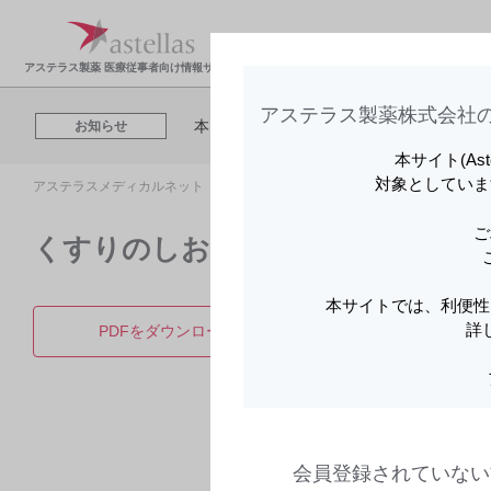
アステラスメディカルネットでは、利便性
製品情報・安全性情
領域
お知らせ
Cookieを利用してアクセスデータを取得
報
報
アステラス製薬 医療従事者向け情報サイト
アステラス製薬株式会社の
本日開催される「【8月7日（金）】札幌移
お知らせ
本サイト(As
対象としていま
アステラスメディカルネット トップ
製品情報
レグナイト錠300mg
アステラスメディカルネットでは、利便性
お知らせ
Cookieを利用してアクセスデータを取得
ご
くすりのしおり（英語） | Regnite
本日開催される「【8月7日（金）】札幌移
お知らせ
本サイトでは、利便性
詳
PDFをダウンロード
製品詳
アステラスメディカルネットでは、利便性
お知らせ
Cookieを利用してアクセスデータを取得
会員登録されていない