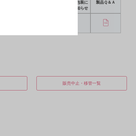
配合変化表
剤形写真
ニュース包装に
製品Ｑ＆Ａ
関するお知らせ
販売中止・移管一覧