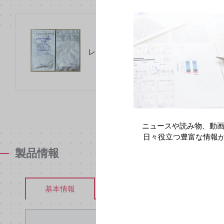
レグナイト錠300mg保管袋（乾燥剤入り）
ニュースや読み物、動画
日々役立つ豊富な情報
製品情報
安全性情報
基本情報
電子化され