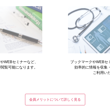
（2021年9月）
レグナイト
やWEBセミナーなど、
ブックマークやWEBセ
が閲覧可能になります。
効率的に情報を収集
ご利用い
会員メリットについて詳しく見る
電子化された
た
インタビュー
患者向医薬品