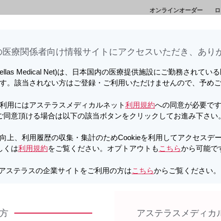
オンラインオーダー
ロ
向上、利用履歴の収集・集計のため
情
セミナー・講演
メディカルアフェアーズ情
診
しています。詳しくは
利用規約
をご覧ください。オプトアウトも
こちら
か
会
報
ト
医療関係者向け情報サイトに​アクセスいただき、ありが
植セミナー2026」を視聴されたい方は
こちら
をクリックしてください
tellas Medical Net)は、日本国内の医療提供施設にご勤務されて
す。該当されない方はご登録・ご利用いただけませんので、予め
PDF
向上、利用履歴の収集・集計のため
しています。詳しくは
利用規約
をご覧ください。オプトアウトも
こちら
か
利用にはアステラスメディカルネット
利用規約
への同意が必要で
 Tablets 300mg くすりのしおり（英
ご同意頂ける場合は以下の該当ボタンをクリックしてお進み下さい
植セミナー2026」を視聴されたい方は
こちら
をクリックしてください
向上、利用履歴の収集・集計のためCookieを利用してアクセスデ
しくは
利用規約
をご覧ください。オプトアウトも
こちら
から可能で
細
製品Q&A
向上、利用履歴の収集・集計のため
しています。詳しくは
利用規約
をご覧ください。オプトアウトも
こちら
か
アステラスの企業サイトをご利用の方は
こちら
からご覧ください
方
アステラスメディカ