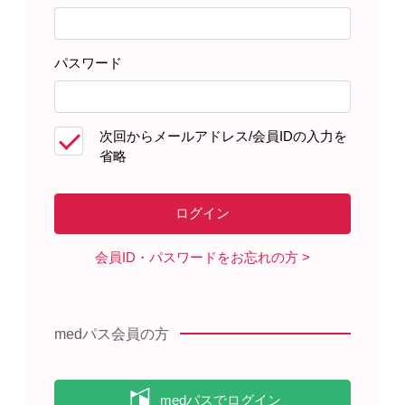
患者さんサポート資材
パスワード
製品に関する資料
次回からメールアドレス/会員IDの入力を
省略
潰瘍性大腸炎患者のみなさま プロ
グラフを服用（使用）されている
方へ（2026年2月）
会員ID・パスワードをお忘れの方
medパス会員の方
重症筋無力症患者のみなさま プロ
グラフを服用（使用）されている