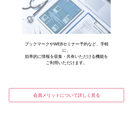
製品情報
基本情報・安全性情報
ブックマークやWEBセミナー予約など、手軽
に、
グラセプターカプセル0.5mg・カプセル1mg・
効率的に情報を収集・共有いただける機能を
カプセル5mg
ご利用いただけます。
プログラフカプセル0.5mg・カプセル1mg
プログラフカプセル5mg
会員メリットについて詳しく見る
製品名・キーワードから探す