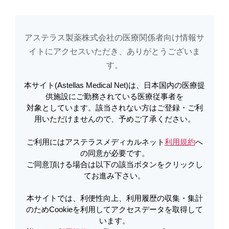
アステラス製薬株式会社の医療関係者向け情報サ
アステラスメディカルネットでは、利便性向上、利用履歴の収集・集計のた
め
Cookieを利用してアクセスデータを取得しています。詳しくは
イトに​アクセスいただき、ありがとうございま
利用規約
を
ご覧ください。オプトアウトも
こちら
から可能です。
す。​
本サイト(Astellas Medical Net)は、日本国内の医療提
電子添文改訂のお知らせ | グラセプ
供施設にご勤務されている医療従事者を
対象としています。該当されない方はご登録・ご利
ターとプログラフとの取り違え注意
用いただけませんので、予めご了承ください。
のお願い（2020年10月） | プログラ
ご利用にはアステラスメディカルネット
利用規約
へ
フ
の同意が必要です。
ご同意頂ける場合は以下の該当ボタンをクリックし
てお進み下さい。
PDFをダウンロード
本サイトでは、利便性向上、利用履歴の収集・集計
のためCookieを利用してアクセスデータを取得して
います。