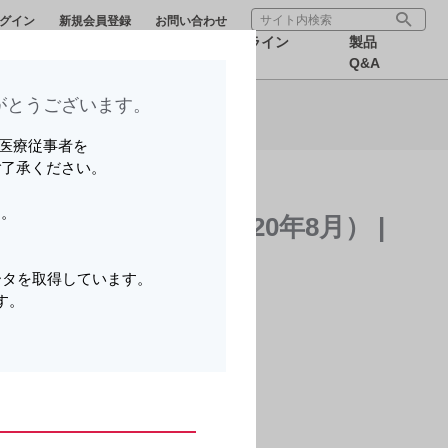
グイン
新規会員登録
お問い合わせ
療サポー
医療関連情
オンライン
製品
ら可能です。
報
MR
Q&A
とうございます。​
さい
いる医療従事者を
ご了承ください。
ら可能です。
す。
改訂のお知らせ（2020年8月） |
。
さい
ータを取得しています。
す。
ら可能です。
。