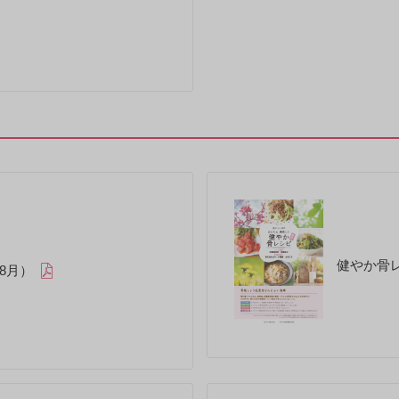
健やか骨レ
年8月）