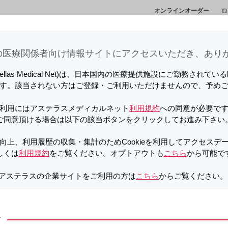
オンラインオーダー
ロ
向上、利用履歴の収集・集計のため
情
セミナー・講演
メディカルアフェアーズ情
診
しています。詳しくは
利用規約
をご覧ください。オプトアウトも
こちら
か
会
報
ト
医療関係者向け情報サイトに​アクセスいただき、ありが
O Web Symposium」を視聴されたい方は
こちら
をクリックしてくだ
tellas Medical Net)は、日本国内の医療提供施設にご勤務されて
向上、利用履歴の収集・集計のため
す。該当されない方はご登録・ご利用いただけませんので、予め
mgシリンジ
PDF
しています。詳しくは
利用規約
をご覧ください。オプトアウトも
こちら
か
利用にはアステラスメディカルネット
利用規約
への同意が必要で
ィ皮下注105mgシリンジ 使用上の注意
ご同意頂ける場合は以下の該当ボタンをクリックしてお進み下さい
O Web Symposium」を視聴されたい方は
こちら
をクリックしてくだ
向上、利用履歴の収集・集計のためCookieを利用してアクセスデ
しくは
利用規約
をご覧ください。オプトアウトも
こちら
から可能で
向上、利用履歴の収集・集計のため
しています。詳しくは
利用規約
をご覧ください。オプトアウトも
こちら
か
アステラスの企業サイトをご利用の方は
こちら
からご覧ください
細
方