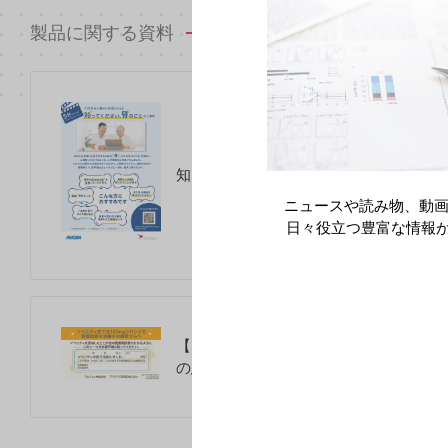
製品に関する資料
知ってください、骨のことのご案内（202
ニュースや読み物、動画
日々役立つ豊富な情報
【シール】イベニティ皮下注105mgシ
の患者さんへ（2024年5月）