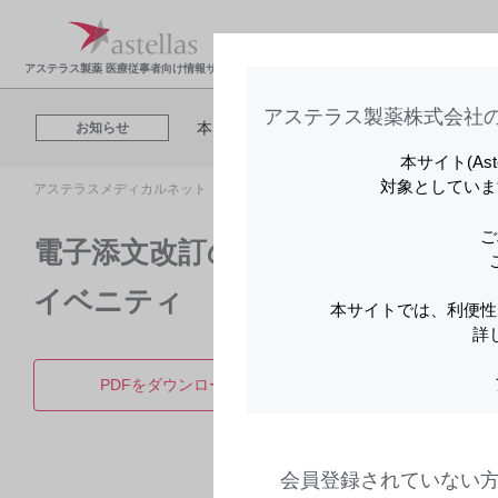
アステラスメディカルネットでは、利便性
お知らせ
製品情報・安全性情
領域
Cookieを利用してアクセスデータを取得
報
報
アステラス製薬 医療従事者向け情報サイト
アステラス製薬株式会社の
本日開催される「【8月6日（木）】BLINCYT
お知らせ
本サイト(As
アステラスメディカルネットでは、利便性
対象としていま
アステラスメディカルネット トップ
製品情報
イベニティ皮下注105
お知らせ
Cookieを利用してアクセスデータを取得
ご
電子添文改訂のお知らせ | イベニテ
本日開催される「【8月6日（木）】BLINCYT
お知らせ
イベニティ
本サイトでは、利便性
詳
アステラスメディカルネットでは、利便性
お知らせ
Cookieを利用してアクセスデータを取得
PDFをダウンロード
製品詳
会員登録されていない