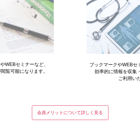
骨折リエゾ
5年9月）
月）
やWEBセミナーなど、
ブックマークやWEBセ
が閲覧可能になります。
効率的に情報を収集
ご利用い
リンジで骨粗鬆症を治療中
会員メリットについて詳しく見る
イベニテ
（2026年