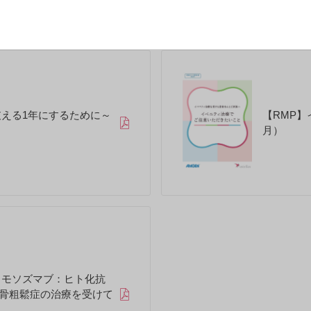
支える1年にするために～
【RMP】
月）
ロモソズマブ：ヒト化抗
骨粗鬆症の治療を受けて