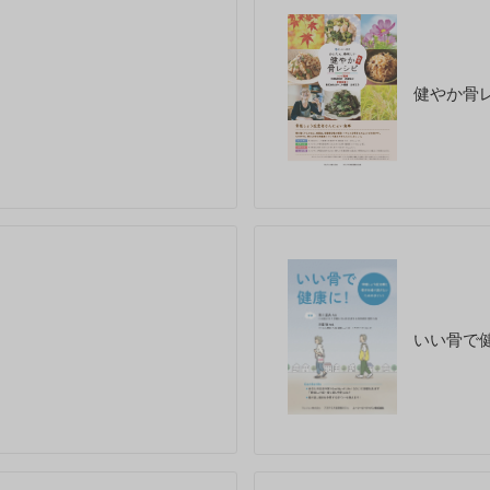
健やか骨レ
いい骨で健